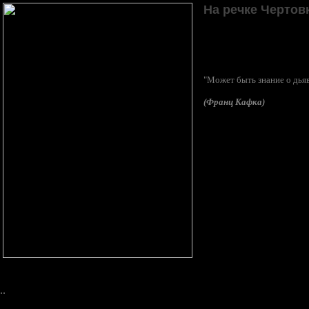
На речке Чертов
"Может быть знание о дьяв
(Франц Кафка)
..